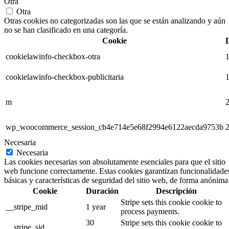
Otra
Otra
Otras cookies no categorizadas son las que se están analizando y aún
no se han clasificado en una categoría.
Cookie
cookielawinfo-checkbox-otra
1
cookielawinfo-checkbox-publicitaria
1
m
2
wp_woocommerce_session_cb4e714e5e68f2994e6122aecda9753b
2
Necesaria
Necesaria
Las cookies necesarias son absolutamente esenciales para que el sitio
web funcione correctamente. Estas cookies garantizan funcionalidade
básicas y características de seguridad del sitio web, de forma anónima
Cookie
Duración
Descripción
Stripe sets this cookie cookie to
__stripe_mid
1 year
process payments.
30
Stripe sets this cookie cookie to
__stripe_sid