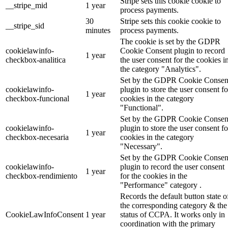
Stripe sets this cookie cookie to
__stripe_mid
1 year
process payments.
30
Stripe sets this cookie cookie to
__stripe_sid
minutes
process payments.
The cookie is set by the GDPR
cookielawinfo-
Cookie Consent plugin to record
1 year
checkbox-analitica
the user consent for the cookies i
the category "Analytics".
Set by the GDPR Cookie Consen
cookielawinfo-
plugin to store the user consent fo
1 year
checkbox-funcional
cookies in the category
"Functional".
Set by the GDPR Cookie Consen
cookielawinfo-
plugin to store the user consent fo
1 year
checkbox-necesaria
cookies in the category
"Necessary".
Set by the GDPR Cookie Consen
cookielawinfo-
plugin to record the user consent
1 year
checkbox-rendimiento
for the cookies in the
"Performance" category .
Records the default button state o
the corresponding category & the
CookieLawInfoConsent
1 year
status of CCPA. It works only in
coordination with the primary