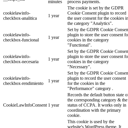
minutes
process payments.
The cookie is set by the GDPR
cookielawinfo-
Cookie Consent plugin to record
1 year
checkbox-analitica
the user consent for the cookies i
the category "Analytics".
Set by the GDPR Cookie Consen
cookielawinfo-
plugin to store the user consent fo
1 year
checkbox-funcional
cookies in the category
"Functional".
Set by the GDPR Cookie Consen
cookielawinfo-
plugin to store the user consent fo
1 year
checkbox-necesaria
cookies in the category
"Necessary".
Set by the GDPR Cookie Consen
cookielawinfo-
plugin to record the user consent
1 year
checkbox-rendimiento
for the cookies in the
"Performance" category .
Records the default button state o
the corresponding category & the
CookieLawInfoConsent
1 year
status of CCPA. It works only in
coordination with the primary
cookie.
This cookie is used by the
website's WordPress theme. It