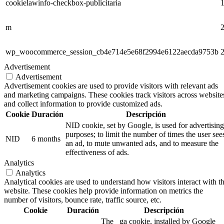
cookielawinfo-checkbox-publicitaria
1
m
2
wp_woocommerce_session_cb4e714e5e68f2994e6122aecda9753b
2
Advertisement
Advertisement
Advertisement cookies are used to provide visitors with relevant ads
and marketing campaigns. These cookies track visitors across website
and collect information to provide customized ads.
Cookie
Duración
Descripción
NID cookie, set by Google, is used for advertising
purposes; to limit the number of times the user see
NID
6 months
an ad, to mute unwanted ads, and to measure the
effectiveness of ads.
Analytics
Analytics
Analytical cookies are used to understand how visitors interact with t
website. These cookies help provide information on metrics the
number of visitors, bounce rate, traffic source, etc.
Cookie
Duración
Descripción
The _ga cookie, installed by Google