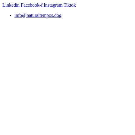
Ir
Linkedin
Facebook-f
Instagram
Tiktok
al
info@naturaltempos.dog
contenido