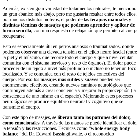
Además, existen gran variedad de tratamientos naturales, te menciono
un gran abanico más abajo, pero me gustaría resaltar entre todos ellos,
por muchos distintos motivos, el poder de las
terapias manuales y
distintas técnicas de masajes que podemos aprender y aplicar de
forma sencilla
, con una respuesta de relajación que permiten al cuerp
recuperarse.
Esto es especialmente útil en perros ansiosos o traumatizados, donde
podemos observar una elevada tensión en el tejido neuro fascial (entre
la piel y el músculo, que recorre todo el cuerpo y que a nivel celular
comunica con el sistema nervioso y resto de órganos). El dolor puede
proceder de un tejido a nivel más profundo o incluso no tener un foco
localizado. Y se comunica con el resto de tejidos conectivos del
cuerpo. Por eso los
masajes más sutiles y suaves
pueden ser
enormemente efectivos, creando nuevos caminos neurológicos que
contribuyen además a crear conciencia y mejorar la propiocepción (la
consciencia de uno mismo en el espacio). Mejorando estos procesos
neurológicos se produce equilibrio neuronal y cognitivo que se
transmite al cuerpo.
Con este tipo de masajes,
se liberan tanto los patrones del dolor,
como emocionales
. A través de las manos se puede identificar el dolor
la tensión y las restricciones. Técnicas como “
whole energy body
balance
” del Dr. Edward Bassingthwaite, o el reconocido