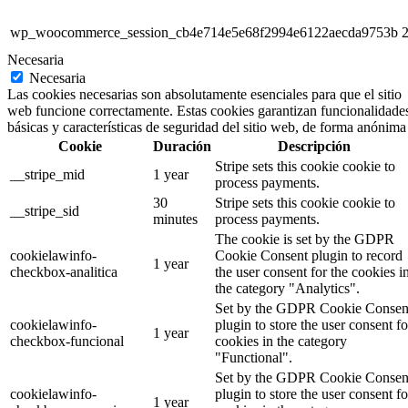
wp_woocommerce_session_cb4e714e5e68f2994e6122aecda9753b
2
Necesaria
Necesaria
Las cookies necesarias son absolutamente esenciales para que el sitio
web funcione correctamente. Estas cookies garantizan funcionalidade
básicas y características de seguridad del sitio web, de forma anónima
Cookie
Duración
Descripción
Stripe sets this cookie cookie to
__stripe_mid
1 year
process payments.
30
Stripe sets this cookie cookie to
__stripe_sid
minutes
process payments.
The cookie is set by the GDPR
cookielawinfo-
Cookie Consent plugin to record
1 year
checkbox-analitica
the user consent for the cookies i
the category "Analytics".
Set by the GDPR Cookie Consen
cookielawinfo-
plugin to store the user consent fo
1 year
checkbox-funcional
cookies in the category
"Functional".
Set by the GDPR Cookie Consen
cookielawinfo-
plugin to store the user consent fo
1 year