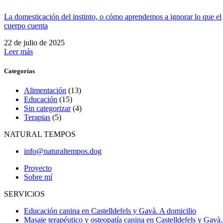
La domesticación del instinto, o cómo aprendemos a ignorar lo que el
cuerpo cuenta
22 de julio de 2025
Leer más
Categorías
Alimentación
(13)
Educación
(15)
Sin categorizar
(4)
Terapias
(5)
NATURAL TEMPOS
info@naturaltempos.dog
Proyecto
Sobre mí
SERVICiOS
Educación canina en Castelldefels y Gavà. A domicilio
Masaje terapéutico y osteopatía canina en Castelldefels y Gavà.