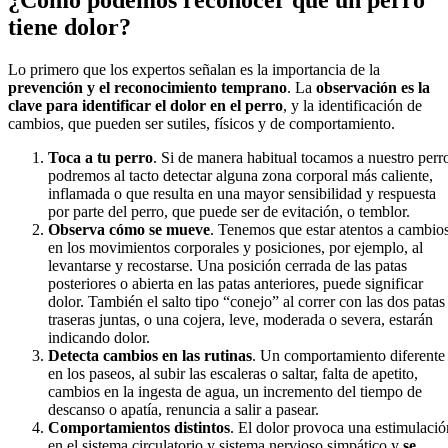
¿Cómo podemos reconocer que un perro
tiene dolor?
Lo primero que los expertos señalan es la importancia de la
prevención y el reconocimiento temprano
. La
observación es la
clave para identificar el dolor en el perro
, y la identificación de
cambios, que pueden ser sutiles, físicos y de comportamiento.
Toca a tu perro
. Si de manera habitual tocamos a nuestro perr
podremos al tacto detectar alguna zona corporal más caliente,
inflamada o que resulta en una mayor sensibilidad y respuesta
por parte del perro, que puede ser de evitación, o temblor.
Observa cómo se mueve
. Tenemos que estar atentos a cambio
en los movimientos corporales y posiciones, por ejemplo, al
levantarse y recostarse. Una posición cerrada de las patas
posteriores o abierta en las patas anteriores, puede significar
dolor. También el salto tipo “conejo” al correr con las dos patas
traseras juntas, o una cojera, leve, moderada o severa, estarán
indicando dolor.
Detecta cambios en las rutinas
. Un comportamiento diferente
en los paseos, al subir las escaleras o saltar, falta de apetito,
cambios en la ingesta de agua, un incremento del tiempo de
descanso o apatía, renuncia a salir a pasear.
Comportamientos distintos
. El dolor provoca una estimulació
en el sistema circulatorio y sistema nervioso simpático y
se