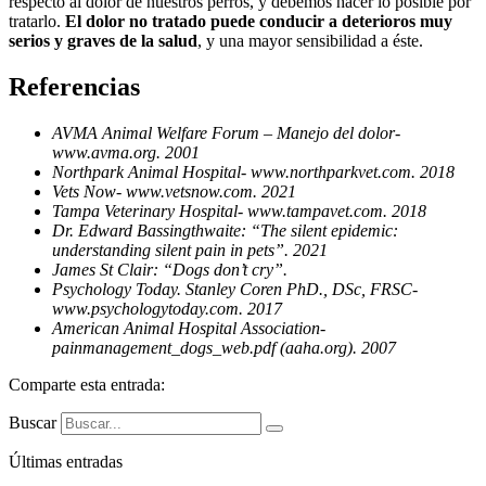
respecto al dolor de nuestros perros, y debemos hacer lo posible por
tratarlo.
El dolor no tratado puede conducir a deterioros muy
serios y graves de la salud
, y una mayor sensibilidad a éste.
Referencias
AVMA Animal Welfare Forum – Manejo del dolor-
www.avma.org. 2001
Northpark Animal Hospital- www.northparkvet.com. 2018
Vets Now- www.vetsnow.com. 2021
Tampa Veterinary Hospital- www.tampavet.com. 2018
Dr. Edward Bassingthwaite: “The silent epidemic:
understanding silent pain in pets”. 2021
James St Clair: “Dogs don’t cry”.
Psychology Today. Stanley Coren PhD., DSc, FRSC-
www.psychologytoday.com. 2017
American Animal Hospital Association-
painmanagement_dogs_web.pdf (aaha.org). 2007
Comparte esta entrada:
Buscar
Últimas entradas