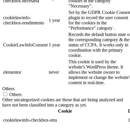
checkbox-necesaria
cookies in the category
"Necessary".
Set by the GDPR Cookie Consen
cookielawinfo-
plugin to record the user consent
1 year
checkbox-rendimiento
for the cookies in the
"Performance" category .
Records the default button state o
the corresponding category & the
CookieLawInfoConsent
1 year
status of CCPA. It works only in
coordination with the primary
cookie.
This cookie is used by the
website's WordPress theme. It
elementor
never
allows the website owner to
implement or change the website'
content in real-time.
Others
Others
Other uncategorized cookies are those that are being analyzed and
have not been classified into a category as yet.
Cookie
cookielawinfo-checkbox-otra
1