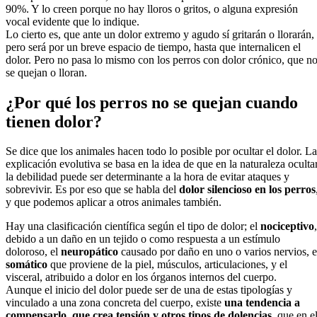
90%. Y lo creen porque no hay lloros o gritos, o alguna expresión
vocal evidente que lo indique.
Lo cierto es, que ante un dolor extremo y agudo sí gritarán o llorarán,
pero será por un breve espacio de tiempo, hasta que internalicen el
dolor. Pero no pasa lo mismo con los perros con dolor crónico, que n
se quejan o lloran.
¿Por qué los perros no se quejan cuando
tienen dolor?
Se dice que los animales hacen todo lo posible por ocultar el dolor. La
explicación evolutiva se basa en la idea de que en la naturaleza oculta
la debilidad puede ser determinante a la hora de evitar ataques y
sobrevivir. Es por eso que se habla del
dolor silencioso en los perros
y que podemos aplicar a otros animales también.
Hay una clasificación científica según el tipo de dolor; el
nociceptivo
,
debido a un daño en un tejido o como respuesta a un estímulo
doloroso, el
neuropático
causado por daño en uno o varios nervios, e
somático
que proviene de la piel, músculos, articulaciones, y el
visceral, atribuido a dolor en los órganos internos del cuerpo.
Aunque el inicio del dolor puede ser de una de estas tipologías y
vinculado a una zona concreta del cuerpo, existe
una tendencia a
compensarlo, que crea tensión y otros tipos de dolencias
, que en e