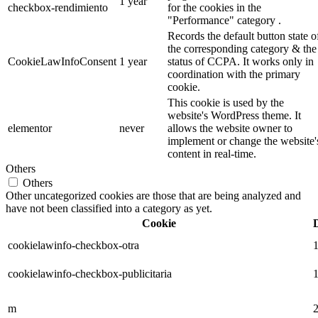
1 year
checkbox-rendimiento
for the cookies in the
"Performance" category .
Records the default button state o
the corresponding category & the
CookieLawInfoConsent
1 year
status of CCPA. It works only in
coordination with the primary
cookie.
This cookie is used by the
website's WordPress theme. It
elementor
never
allows the website owner to
implement or change the website'
content in real-time.
Others
Others
Other uncategorized cookies are those that are being analyzed and
have not been classified into a category as yet.
Cookie
cookielawinfo-checkbox-otra
1
cookielawinfo-checkbox-publicitaria
1
m
2