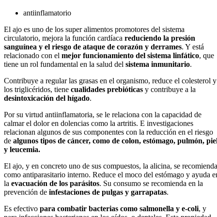
antiinflamatorio
El ajo es uno de los super alimentos promotores del sistema
circulatorio, mejora la función cardíaca
reduciendo la presión
sanguínea y el riesgo de ataque de corazón y derrames
. Y está
relacionado con el
mejor funcionamiento del sistema linfático
, que
tiene un rol fundamental en la salud del
sistema inmunitario
.
Contribuye a regular las grasas en el organismo, reduce el colesterol y
los triglicéridos, tiene
cualidades prebióticas
y contribuye a la
desintoxicación del hígado
.
Por su virtud antiinflamatoria, se le relaciona con la capacidad de
calmar el dolor en dolencias como la artritis. E investigaciones
relacionan algunos de sus componentes con la reducción en el riesgo
de
algunos tipos de cáncer, como de colon, estómago, pulmón, pie
y leucemia.
El ajo, y en concreto uno de sus compuestos, la alicina, se recomiend
como antiparasitario interno. Reduce el moco del estómago y ayuda e
la
evacuación de los parásitos
. Su consumo se recomienda en la
prevención de
infestaciones de pulgas y garrapatas
.
Es efectivo
para combatir bacterias como salmonella y e-coli
, y