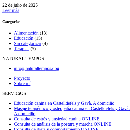
22 de julio de 2025
Leer más
Categorías
Alimentación
(13)
Educación
(15)
Sin categorizar
(4)
Terapias
(5)
NATURAL TEMPOS
info@naturaltempos.dog
Proyecto
Sobre mí
SERVICiOS
Educación canina en Castelldefels y Gavà. A domicilio
Masaje terapéutico y osteopatía canina en Castelldefels y Gavà.
A domicilio
Consulta de estrés y ansiedad canina ONLINE
Consulta de análisis de la postura y marcha ONLINE
Consulta de dieta y comportamiento ONLINE