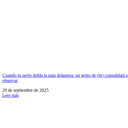
Cuando tu perro dobla la pata delantera: un gesto de (in) comodidad a
observar
29 de septiembre de 2025
Leer más