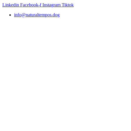
Ir
Linkedin
Facebook-f
Instagram
Tiktok
al
info@naturaltempos.dog
contenido