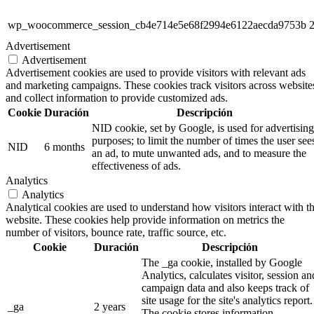
wp_woocommerce_session_cb4e714e5e68f2994e6122aecda9753b
2
Advertisement
Advertisement
Advertisement cookies are used to provide visitors with relevant ads
and marketing campaigns. These cookies track visitors across website
and collect information to provide customized ads.
Cookie
Duración
Descripción
NID cookie, set by Google, is used for advertising
purposes; to limit the number of times the user see
NID
6 months
an ad, to mute unwanted ads, and to measure the
effectiveness of ads.
Analytics
Analytics
Analytical cookies are used to understand how visitors interact with t
website. These cookies help provide information on metrics the
number of visitors, bounce rate, traffic source, etc.
Cookie
Duración
Descripción
The _ga cookie, installed by Google
Analytics, calculates visitor, session an
campaign data and also keeps track of
site usage for the site's analytics report.
_ga
2 years
The cookie stores information