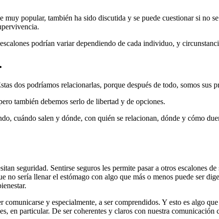
uy popular, también ha sido discutida y se puede cuestionar si no se d
upervivencia.
escalones podrían variar dependiendo de cada individuo, y circunstanci
…
. Estas dos podríamos relacionarlas, porque después de todo, somos sus 
 pero también debemos serlo de libertad y de opciones.
uándo, cuándo salen y dónde, con quién se relacionan, dónde y cómo du
itan seguridad. Sentirse seguros les permite pasar a otros escalones de
e no sería llenar el estómago con algo que más o menos puede ser dige
ienestar.
comunicarse y especialmente, a ser comprendidos. Y esto es algo que re
s, en particular. De ser coherentes y claros con nuestra comunicación cor