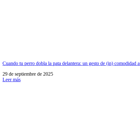
Cuando tu perro dobla la pata delantera: un gesto de (in) comodidad a
29 de septiembre de 2025
Leer más