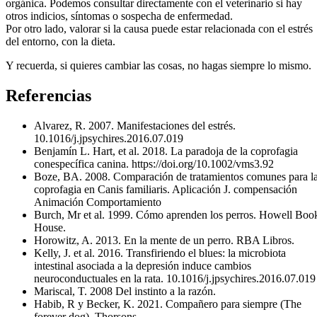
orgánica. Podemos consultar directamente con el veterinario si hay
otros indicios, síntomas o sospecha de enfermedad.
Por otro lado, valorar si la causa puede estar relacionada con el estrés
del entorno, con la dieta.
Y recuerda, si quieres cambiar las cosas, no hagas siempre lo mismo.
Referencias
Alvarez, R. 2007. Manifestaciones del estrés.
10.1016/j.jpsychires.2016.07.019
Benjamín L. Hart, et al. 2018. La paradoja de la coprofagia
conespecífica canina. https://doi.org/10.1002/vms3.92
Boze, BA. 2008. Comparación de tratamientos comunes para l
coprofagia en Canis familiaris. Aplicación J. compensación
Animación Comportamiento
Burch, Mr et al. 1999. Cómo aprenden los perros. Howell Boo
House.
Horowitz, A. 2013. En la mente de un perro. RBA Libros.
Kelly, J. et al. 2016. Transfiriendo el blues: la microbiota
intestinal asociada a la depresión induce cambios
neuroconductuales en la rata. 10.1016/j.jpsychires.2016.07.019
Mariscal, T. 2008 Del instinto a la razón.
Habib, R y Becker, K. 2021. Compañero para siempre (The
forever dog). Thorsons