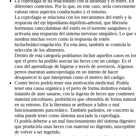
La coprofagia se ha relacionado con la ansiedad y el estrés. En
diferentes contextos. Por lo que, en este caso, sería conveniente
valorar otros aspectos conductuales y el entorno.
La coprofagia se relaciona con los mecanismos del estrés y la
respuesta del eje hipotálamo-hipófisis-adrenal, que liberaría
hormonas catecolaminas del estrés en el torrente sanguíneo y
activaría una respuesta del sistema nervioso simpático. Lo que 
nombra muchas veces como la respuesta de estrés
lucha/huída/congelación. En esta área, también se controla la
selección de los alimentos.
Dentro de esta categoría podríamos incluir aquellos casos en lo
que el perro ha podido asociar las heces con un castigo. Es el
caso del aprendizaje de higiene a través de aversivos. Algunos
perros muestran autocoprofagia en un intento de hacer
desaparecer lo que interpretan como el motivo del castigo.
Comer heces podría tener una motivación medicinal. Podría
tener una causa orgánica y el perro de forma instintiva estaría
tratando de auto sanarse, con la ingesta de heces que contienen
material microbiano, probióticos que obtendría de forma natural
en su entorno. En la literatura se atribuye a fallos o mal
funcionamiento pancreático. También parásitos, en concreto la
rabia puede tener como síntoma asociado la coprofagia.
O podría deberse a un mal funcionamiento del sistema digestivo
que produciría unas heces con material no digerido, susceptible
de volver a ser ingerido.